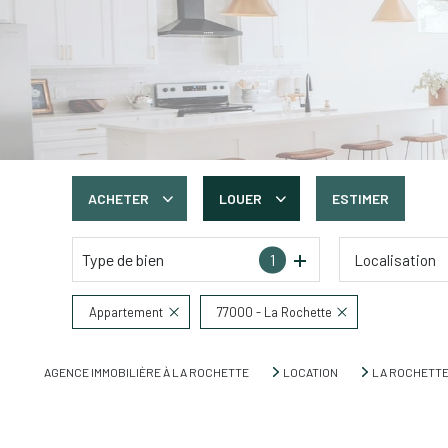
ACHETER
LOUER
ESTIMER
Type de bien
1
Localisation
De l'ancien
à l'année
Appartement
77000 - La Rochette
AGENCE IMMOBILIÈRE À LA ROCHETTE
LOCATION
LA ROCHETT