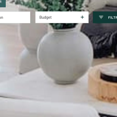
R
Budget
FILT