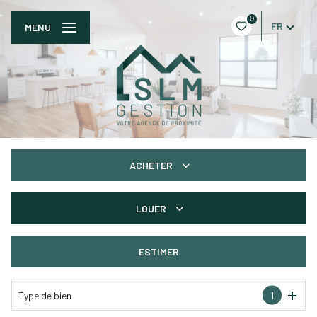
0
FR
MENU
ACHETER
De l'ancien
LOUER
à l'année
ESTIMER
Type de bien
1