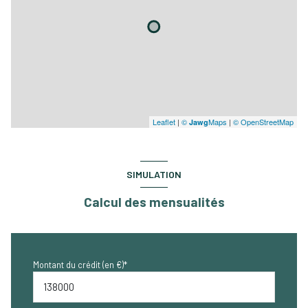
Leaflet
|
©
Maps
|
© OpenStreetMap
Jawg
SIMULATION
Calcul des mensualités
Montant du crédit (en €)*