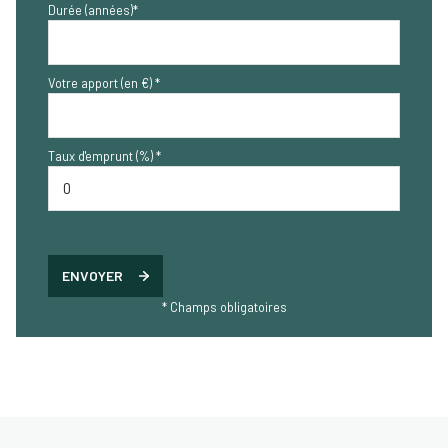
Durée (années)*
Votre apport (en €) *
Taux d'emprunt (%) *
ENVOYER
* Champs obligatoires