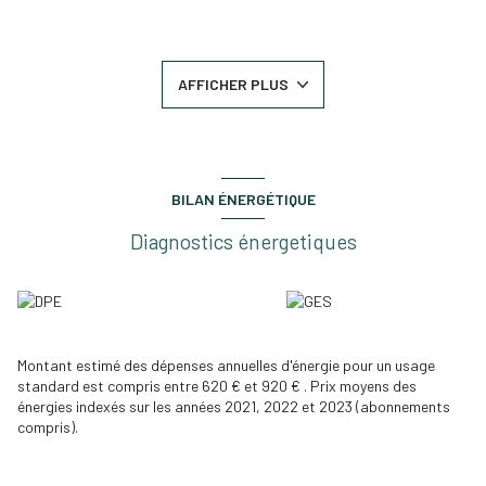
Points clés :
-
Surface
: lumineux séjour ouvrant sur balcon (exposition sud).
-
Agencement
: 1 chambre, cuisine séparée , salle de bains
AFFICHER PLUS
fonctionnelle, WC indépendants.
-
Balcon
: espace extérieur privatif pour repas ou détente.
-
Garage fermé
: stationnement sécurisé inclus - vrai atout en
centre-ville.
-
Confort
: double vitrage, rangements, copropriété bien entretenue.
- Emplacement pratique : commerces, écoles et transports à
BILAN ÉNERGÉTIQUE
proximité (centre-ville de Melun).
Diagnostics énergetiques
Les informations sur les risques auxquels ce bien est exposé sont
disponibles sur le site
Géorisques
Montant estimé des dépenses annuelles d'énergie pour un usage
standard est compris entre 620 € et 920 € . Prix moyens des
énergies indexés sur les années 2021, 2022 et 2023 (abonnements
compris).